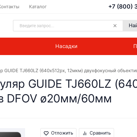
+7 (800) 
Контакты
Каталог
На
Насадки
П
р GUIDE TJ660LZ (640х512px, 12мкм) двухфокусный объект
ляр GUIDE TJ660LZ (640
ив DFOV ø20мм/60мм
Отложить
Сравнить