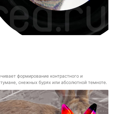
ечивает формирование контрастного и
тумане, снежных бурях или абсолютной темноте.