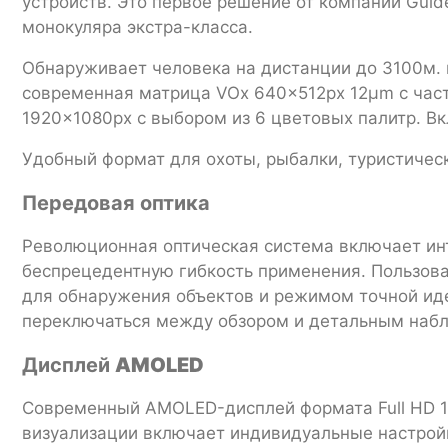
устройств. Это первое решение от компании Gui
монокуляра экстра-класса.
Обнаруживает человека на дистанции до 3100м. п
современная матрица VOx 640×512px 12μm с час
1920×1080px с выбором из 6 цветовых палитр. В
Удобный формат для охоты, рыбалки, туристичес
Передовая оптика
Революционная оптическая система включает ин
беспрецедентную гибкость применения. Пользов
для обнаружения объектов и режимом точной иде
переключаться между обзором и детальным набл
Дисплей
AMOLED
Современный AMOLED-дисплей формата Full HD 1
визуализации включает индивидуальные настройк