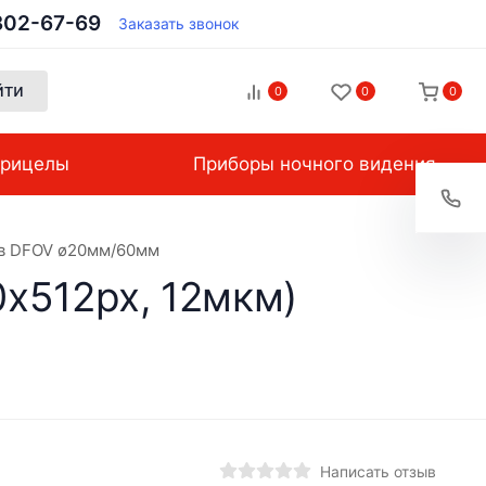
302-67-69
Заказать звонок
йти
0
0
0
рицелы
Приборы ночного видения
ив DFOV ø20мм/60мм
х512px, 12мкм)
Написать отзыв