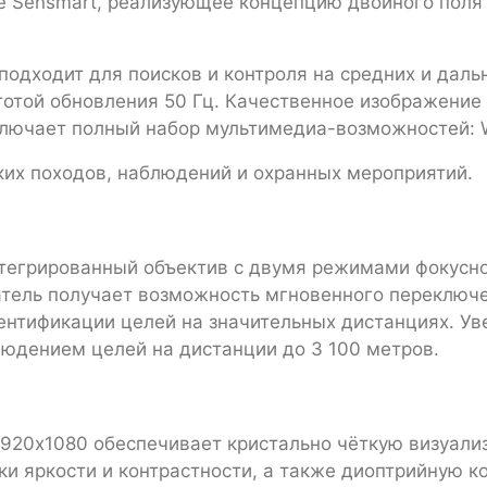
de Sensmart, реализующее концепцию двойного поля
одходит для поисков и контроля на средних и дальн
тотой обновления 50 Гц. Качественное изображени
ключает полный набор мультимедиа-возможностей: Wi
ких походов, наблюдений и охранных мероприятий.
тегрированный объектив с двумя режимами фокусно
атель получает возможность мгновенного переклю
нтификации целей на значительных дистанциях. Уве
юдением целей на дистанции до 3 100 метров.
920х1080 обеспечивает кристально чёткую визуали
и яркости и контрастности, а также диоптрийную к